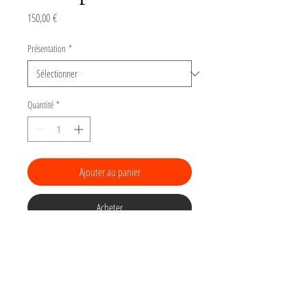
Prix
150,00 €
Présentation
*
Quantité
*
Ajouter au panier
Acheter
Gravure Toits de Paris
Tirage numéroté
sur 15 d'une linogravure
(gravure sur linoleum) sur papier Arches BFK
180gr torchon "grain poudré", 22 x 22 cm.