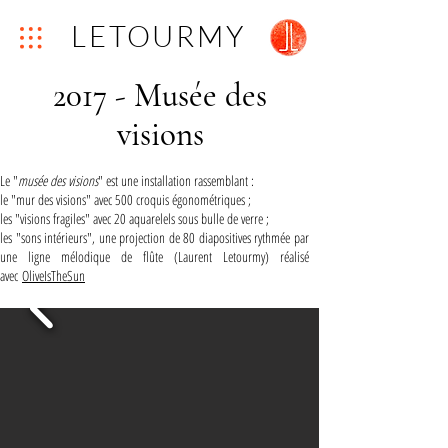
LETOURMY
2017 - Musée des
visions
Le "
musée des visions
" est une installation rassemblant :
le "mur des visions" avec 500 croquis égonométriques ;
les "visions fragiles" avec 20 aquarelels sous bulle de verre ;
les "sons intérieurs", une projection de 80 diapositives rythmée par
une ligne mélodique de flûte (Laurent Letourmy) réalisé
avec
OliveIsTheSun