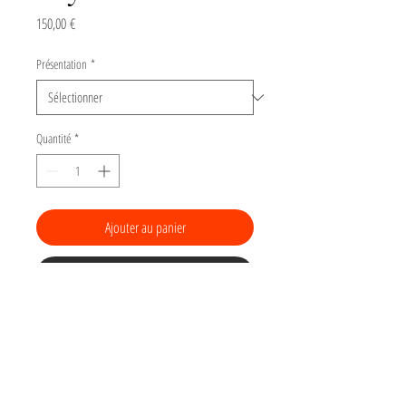
Prix
150,00 €
Présentation
*
Quantité
*
Ajouter au panier
Acheter
Gravure de la série "Scotland"
Tirage numéroté d'une linogravure sur
papier Arches BFK 180gr torchon, 22 x 22 cm.
Dimensions de l'image : 15x15 cm.