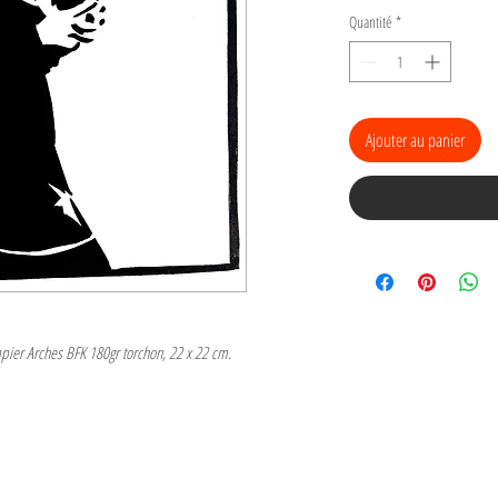
Quantité
*
Ajouter au panier
pier Arches BFK 180gr torchon, 22 x 22 cm.