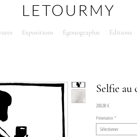
LETOURMY
vures
Expositions
Égonographie
Éditions
Selfie au
Prix
200,00 €
Présentation
*
Sélectionner