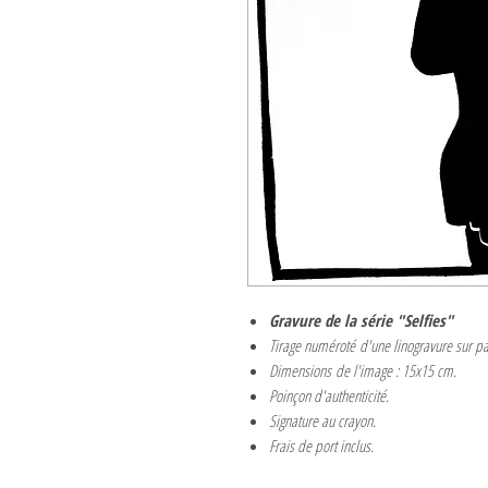
Gravure de la série "Selfies"
Tirage numéroté d'une linogravure sur pa
Dimensions de l'image : 15x15 cm.
Poinçon d'authenticité.
Signature au crayon.
Frais de port inclus.