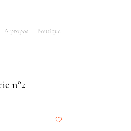
A propos
Boutique
ie n°2