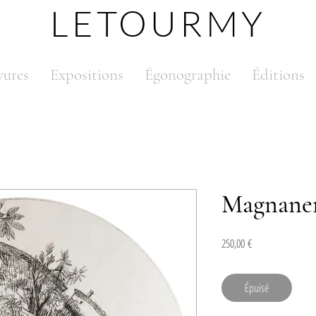
LETOURMY
vures
Expositions
Égonographie
Éditions
Magnaner
Prix
250,00 €
Épuisé