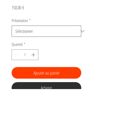
Prix
150,00 €
Présentation
*
Quantité
*
Ajouter au panier
Acheter
Gravure du "Bestiaire"
Tirage numéroté
sur 15 d'une linogravure
(gravure sur linoleum) sur papier Arches BFK
180gr torchon "grain poudré", 22 x 22 cm.