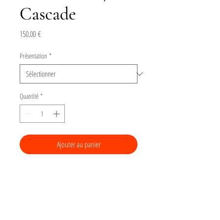
Cascade
Prix
150,00 €
Présentation
*
Quantité
*
Ajouter au panier
Acheter
Gravure de la série "PAYSAGES"
Tirage numéroté sur 15 d'une linogravure
(gravure sur linoleum) sur papier Arches BFK